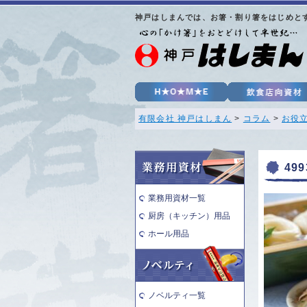
神戸はしまんでは、お箸・割り箸をはじめと
有限会社 神戸はしまん
>
コラム
>
お役
499
業務用資材一覧
厨房（キッチン）用品
ホール用品
ノベルティ一覧