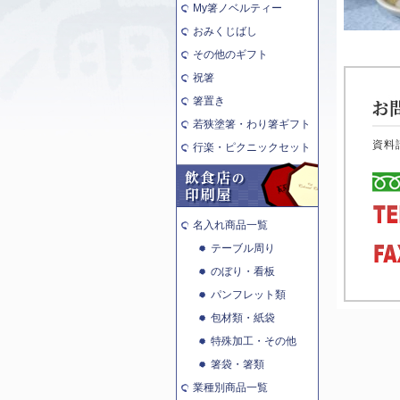
My箸ノベルティー
おみくじばし
その他のギフト
祝箸
箸置き
若狭塗箸・わり箸ギフト
資料
行楽・ピクニックセット
名入れ商品一覧
テーブル周り
のぼり・看板
パンフレット類
包材類・紙袋
特殊加工・その他
箸袋・箸類
業種別商品一覧