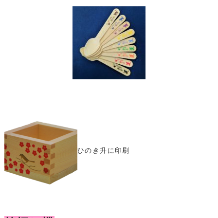
ひのき升に印刷