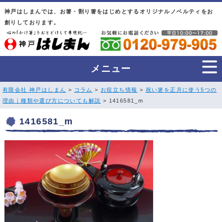
神戸はしまんでは、お箸・割り箸をはじめとするオリジナルノベルティをお
創りしております。
メニュー
有限会社 神戸はしまん
>
コラム
>
お役立ち情報
>
祝い箸を正月に使う5つの
理由｜種類や選び方についても解説
> 1416581_m
1416581_m