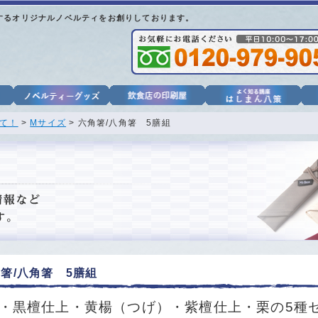
するオリジナルノベルティをお創りしております。
て！
>
Mサイズ
> 六角箸/八角箸 5膳組
箸/八角箸 5膳組
・黒檀仕上・黄楊（つげ）・紫檀仕上・栗の5種