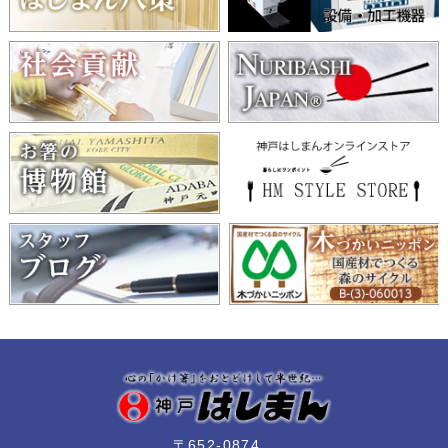
〒652-0874