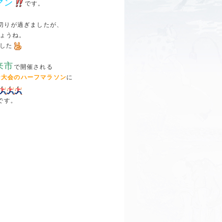
マン
です。
切りが過ぎましたが、
ょうね。
した
来市
で開催される
ン大会のハーフマラソン
に
です。