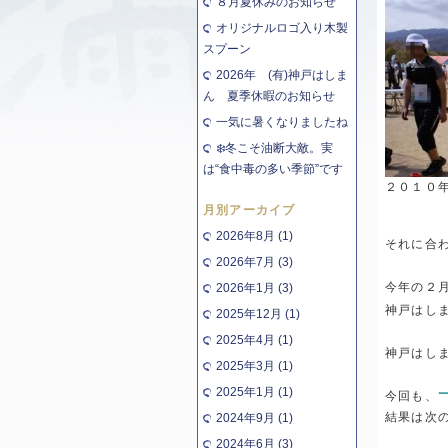
８月夏休みのお知らせ
オリジナルロゴ入り木製
スプーン
2026年 (有)神戸はしま
ん 夏季休暇のお知らせ
一気に暑くなりましたね
❄️冬こそ油断大敵。実
は“食中毒の多い季節”です
２０１０
月別アーカイブ
2026年8月 (1)
それに合
2026年7月 (3)
今年の２
2026年1月 (3)
神戸はし
2025年12月 (1)
2025年4月 (1)
神戸はし
2025年3月 (1)
2025年1月 (1)
今回も、
結果は次
2024年9月 (1)
2024年6月 (3)