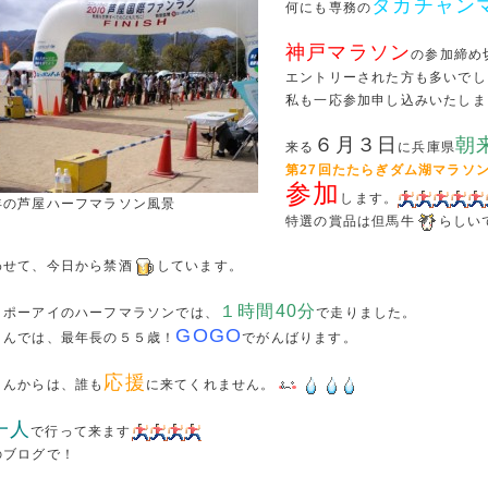
タカチャン
何にも専務の
神戸マラソン
の参加締め
エントリーされた方も多いでし
私も一応参加申し込みいたしま
６月３日
朝
来る
に兵庫県
第
27
回たたらぎダム湖マラソ
参加
します。
年の芦屋ハーフマラソン風景
特選の賞品は但馬牛
らしい
わせて、今日から禁酒
しています。
１時間40分
月ポーアイのハーフマラソンでは、
で走りました。
GOGO
まんでは、最年長の５５歳！
でがんばります。
応援
まんからは、誰も
に来てくれません。
一人
で行って来ます
のブログで！