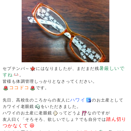
暑厳しいで
セプテンバ～
にはなりましたが、まだまだ残
すね
。
皆様も体調管理しっかりとなさってください。
ココドコ
です。
ハワイ
先日、高校生のころからの友人に
のお土産として
カワイイ老眼鏡
をいただきました。
ハワイのお土産に老眼鏡
ってどうよ
なのですが
踏ん切り
友人曰く「そろそろ、欲しいでしょ？でも自分では
つかなくて 😆