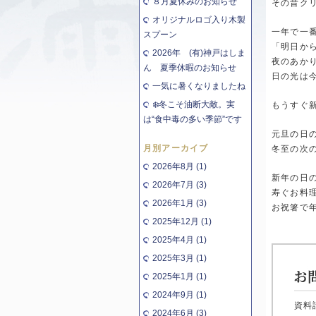
８月夏休みのお知らせ
その昔ク
オリジナルロゴ入り木製
一年で一
スプーン
「明日か
2026年 (有)神戸はしま
夜のあか
ん 夏季休暇のお知らせ
日の光は
一気に暑くなりましたね
❄️冬こそ油断大敵。実
もうすぐ
は“食中毒の多い季節”です
元旦の日
月別アーカイブ
冬至の次
2026年8月 (1)
新年の日
2026年7月 (3)
寿ぐお料
2026年1月 (3)
お祝箸で
2025年12月 (1)
2025年4月 (1)
2025年3月 (1)
2025年1月 (1)
2024年9月 (1)
資料
2024年6月 (3)