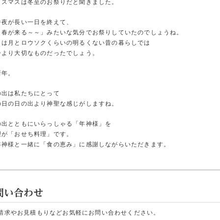
リスマスは冬至のお祭りだと聞きました。
番夜が長い一日を終えて、
ら春が来る～～」みたいな気分でお祭りしていたのでしょうね。
りは月とロウソクくらいの明るくない昔の暮らしでは
今より大切なものだったでしょう。
新年。
の出は私たちにとって
の日の日の出より神聖な感じがしますね。
の出とともにいらっしゃる「年神様」を
理が「おせち料理」です。
年神様と一緒に「食の恵み」に感謝しながらいただきます。
請求やお見積もりなどお気軽にお問い合わせください。