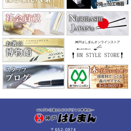
〒652-0874